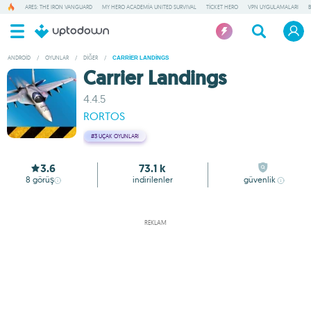
ARES: THE IRON VANGUARD
MY HERO ACADEMIA UNITED SURVIVAL
TICKET HERO
VPN UYGULAMALARI
ANDROID
/
OYUNLAR
/
DIĞER
/
CARRIER LANDINGS
Carrier Landings
4.4.5
RORTOS
#3
UÇAK OYUNLARI
3.6
73.1 k
8
görüş
indirilenler
güvenlik
REKLAM