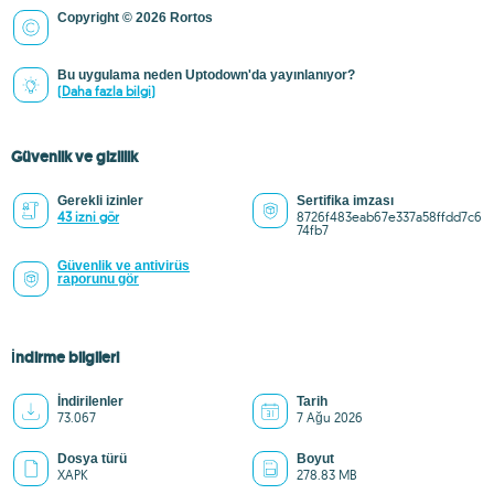
Copyright © 2026 Rortos
Bu uygulama neden Uptodown'da yayınlanıyor?
(Daha fazla bilgi)
Güvenlik ve gizlilik
Gerekli izinler
Sertifika imzası
43 izni gör
8726f483eab67e337a58ffdd7c6
74fb7
Güvenlik ve antivirüs
raporunu gör
İndirme bilgileri
İndirilenler
Tarih
73.067
7 Ağu 2026
Dosya türü
Boyut
XAPK
278.83 MB